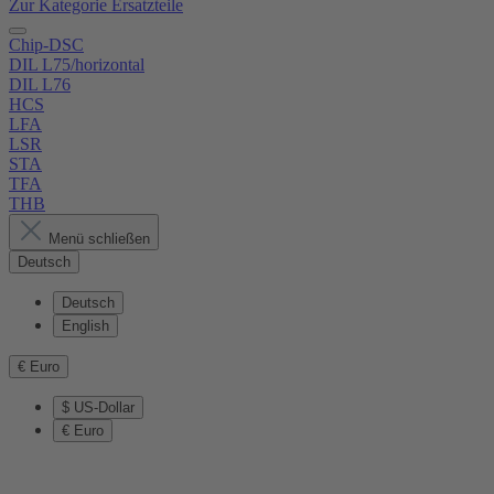
Zur Kategorie Ersatzteile
Chip-DSC
DIL L75/horizontal
DIL L76
HCS
LFA
LSR
STA
TFA
THB
Menü schließen
Deutsch
Deutsch
English
€
Euro
$
US-Dollar
€
Euro