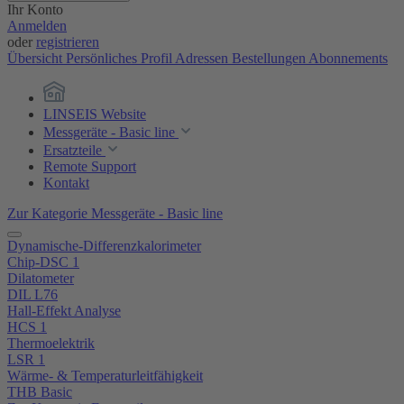
Ihr Konto
Anmelden
oder
registrieren
Übersicht
Persönliches Profil
Adressen
Bestellungen
Abonnements
LINSEIS Website
Messgeräte - Basic line
Ersatzteile
Remote Support
Kontakt
Zur Kategorie Messgeräte - Basic line
Dynamische-Differenzkalorimeter
Chip-DSC 1
Dilatometer
DIL L76
Hall-Effekt Analyse
HCS 1
Thermoelektrik
LSR 1
Wärme- & Temperaturleitfähigkeit
THB Basic