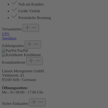
Nah am Kunden
Große Vielfalt
Persönliche Beratung
Versandarten
UPS
Spedition
Zahlungsarten
PayPal
Kreditkarte
Kontaktadresse
Linseis Messgeraete GmbH
Vielitzerstr. 43
95100 Selb / Germany
Öffnungszeiten:
Mo - Fr: 08:00 - 17:00 Uhr
Sicher Einkaufen