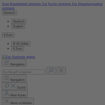
Zum Hauptinhalt springen
Zur Suche springen
Zur Hauptnavigation
springen
Deutsch
Deutsch
English
€
Euro
$
US-Dollar
€
Euro
Navigation
Navigation
Suche
Mein Konto
Menü schließen