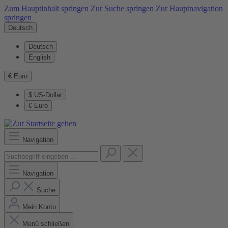
Zum Hauptinhalt springen
Zur Suche springen
Zur Hauptnavigation
springen
Deutsch
Deutsch
English
€
Euro
$
US-Dollar
€
Euro
Navigation
Navigation
Suche
Mein Konto
Menü schließen