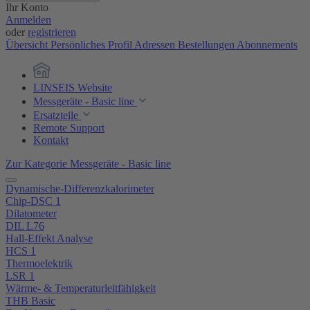
Ihr Konto
Anmelden
oder
registrieren
Übersicht
Persönliches Profil
Adressen
Bestellungen
Abonnements
LINSEIS Website
Messgeräte - Basic line
Ersatzteile
Remote Support
Kontakt
Zur Kategorie Messgeräte - Basic line
Dynamische-Differenzkalorimeter
Chip-DSC 1
Dilatometer
DIL L76
Hall-Effekt Analyse
HCS 1
Thermoelektrik
LSR 1
Wärme- & Temperaturleitfähigkeit
THB Basic