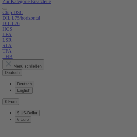
Zur Kategorie Ersatzteile
Chip-DSC
DIL L75/horizontal
DIL L76
HCS
LFA
LSR
STA
TFA
THB
Menü schließen
Deutsch
Deutsch
English
€
Euro
$
US-Dollar
€
Euro