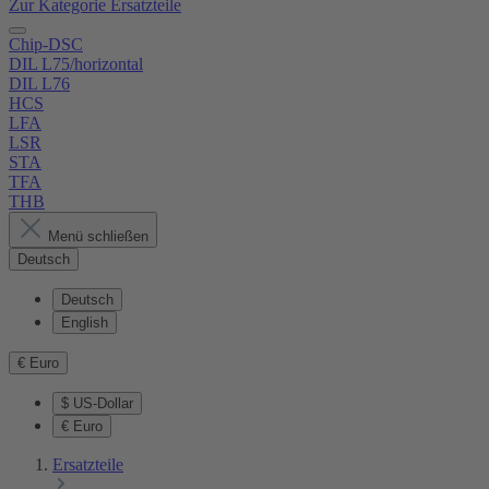
Zur Kategorie Ersatzteile
Chip-DSC
DIL L75/horizontal
DIL L76
HCS
LFA
LSR
STA
TFA
THB
Menü schließen
Deutsch
Deutsch
English
€
Euro
$
US-Dollar
€
Euro
Ersatzteile