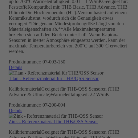
up to 700°CWärmeleitfähigkeit: 0.01 – 1 W/mKGeeignet für:
FeststoffeKompartibel mit: THB Basic, THB Advance, THB
UltimateDie Hochtemperatur (HT)-Version basiert auf einem
Keramiksubstrat, wodurch sich die Genauigkeit etwas
verringert.*Die genaue Mindestprobengröße hängt von den
Materialeigenschaften ab.**Alle Maximaltemperaturen
beziehen sich auf den Betrieb unter Luft. Wenn Kapton-
Sensoren in inerter Atmosphäre eingesetzt werden, kann der
maximale Temperaturbereich von 200°C auf 300°C erweitert
werden.
Produktnummer:
07-003-150
Details
Titan - Referenzmaterial für THB/QSS Sensor
KalibriermaterialGeeignet für THB/QSS Sensoren (THB
Advance & Ultimate)Wärmeleitfähigkeit: 22 W/mK
Produktnummer:
07-200-004
Details
Zink - Referenzmaterial für THB/QSS Sensor
KalibriermaterialGeeignet für THB/QSS Sensoren (THB
Advance & Ultimate)Wärmeleitfähigkeit: 110 W/mK