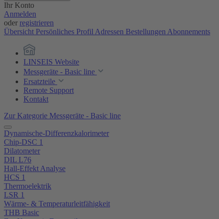
Ihr Konto
Anmelden
oder
registrieren
Übersicht
Persönliches Profil
Adressen
Bestellungen
Abonnements
LINSEIS Website
Messgeräte - Basic line
Ersatzteile
Remote Support
Kontakt
Zur Kategorie Messgeräte - Basic line
Dynamische-Differenzkalorimeter
Chip-DSC 1
Dilatometer
DIL L76
Hall-Effekt Analyse
HCS 1
Thermoelektrik
LSR 1
Wärme- & Temperaturleitfähigkeit
THB Basic