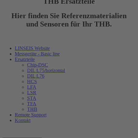
THB Ersatzteile
Hier finden Sie Referenzmaterialien
und Sensoren für Ihr THB.
LINSEIS Website
Messgeräte - Basic line
Ersatzteile
Chip-DSC
DIL L75/horizontal
DIL L76
HCS
LFA
LSR
STA
TFA
THB
Remote Support
Kontakt