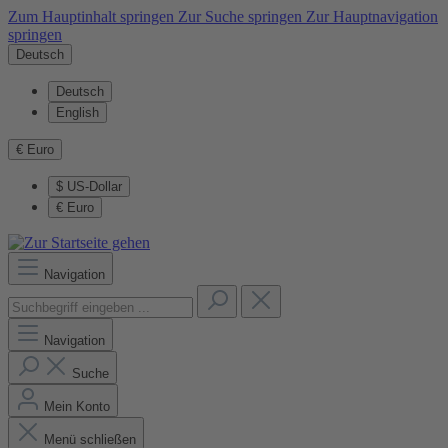
Zum Hauptinhalt springen
Zur Suche springen
Zur Hauptnavigation
springen
Deutsch
Deutsch
English
€
Euro
$
US-Dollar
€
Euro
Navigation
Navigation
Suche
Mein Konto
Menü schließen