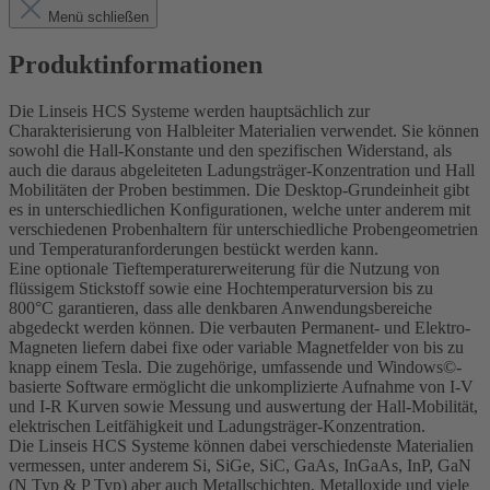
Menü schließen
Produktinformationen
Die Linseis HCS Systeme werden hauptsächlich zur
Charakterisierung von Halbleiter Materialien verwendet. Sie können
sowohl die Hall-Konstante und den spezifischen Widerstand, als
auch die daraus abgeleiteten Ladungsträger-Konzentration und Hall
Mobilitäten der Proben bestimmen. Die Desktop-Grundeinheit gibt
es in unterschiedlichen Konfigurationen, welche unter anderem mit
verschiedenen Probenhaltern für unterschiedliche Probengeometrien
und Temperaturanforderungen bestückt werden kann.
Eine optionale Tieftemperaturerweiterung für die Nutzung von
flüssigem Stickstoff sowie eine Hochtemperaturversion bis zu
800°C garantieren, dass alle denkbaren Anwendungsbereiche
abgedeckt werden können. Die verbauten Permanent- und Elektro-
Magneten liefern dabei fixe oder variable Magnetfelder von bis zu
knapp einem Tesla. Die zugehörige, umfassende und Windows©-
basierte Software ermöglicht die unkomplizierte Aufnahme von I-V
und I-R Kurven sowie Messung und auswertung der Hall-Mobilität,
elektrischen Leitfähigkeit und Ladungsträger-Konzentration.
Die Linseis HCS Systeme können dabei verschiedenste Materialien
vermessen, unter anderem Si, SiGe, SiC, GaAs, InGaAs, InP, GaN
(N Typ & P Typ) aber auch Metallschichten, Metalloxide und viele