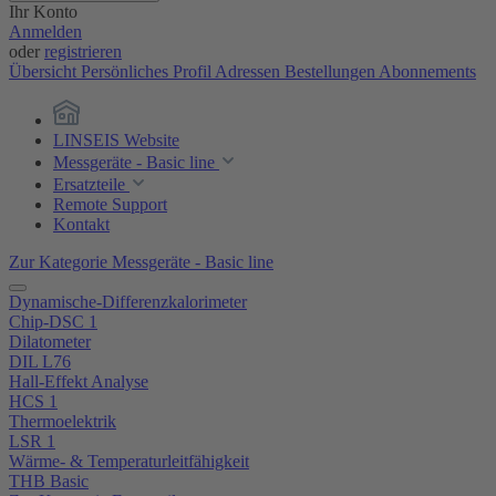
Ihr Konto
Anmelden
oder
registrieren
Übersicht
Persönliches Profil
Adressen
Bestellungen
Abonnements
LINSEIS Website
Messgeräte - Basic line
Ersatzteile
Remote Support
Kontakt
Zur Kategorie Messgeräte - Basic line
Dynamische-Differenzkalorimeter
Chip-DSC 1
Dilatometer
DIL L76
Hall-Effekt Analyse
HCS 1
Thermoelektrik
LSR 1
Wärme- & Temperaturleitfähigkeit
THB Basic