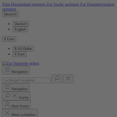
Zum Hauptinhalt springen
Zur Suche springen
Zur Hauptnavigation
springen
Deutsch
Deutsch
English
€
Euro
$
US-Dollar
€
Euro
Navigation
Navigation
Suche
Mein Konto
Menü schließen