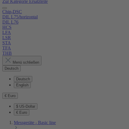
Zur Kategorie Ersatzteile
Chip-DSC
DIL L75/horizontal
DIL L76
HCS
LFA
LSR
STA
TFA
THB
Menü schließen
Deutsch
Deutsch
English
€
Euro
$
US-Dollar
€
Euro
Messgeräte - Basic line